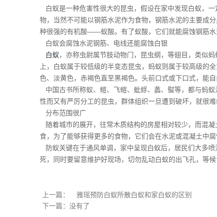
白蚁是一种危害性很大的昆虫，假设在家中发现白蚁，一
物，当然不可能以钢筋水泥作为食物，钢筋水泥的主要成分
种很强的有机酸——蚁酸。有了蚁酸，它们就能腐蚀钢筋水
白蚁会腐蚀水泥钢筋、电线还能腐蚀白银
白蚁
，亦称虫尉属节肢动物门，昆虫纲，等翅目，类似蚂
上，白蚁属于较低级的半变态昆虫，蚂蚁则属于较高级的全
色、淡黄色，赤褐色直至黑褐色。头前口式或下口式，能自
中国古书所称蚁、螘、飞螘、蚍蜉、蠡、螱等，都与蚂蚁
性而又有严厉分工的昆虫，群体组织一旦遭到破坏，就很难继
分布范围很广
随着城市的展开，往常木质结构的房屋相对较少，而混凝土
食，为了能够获得更多的食物，它们会在水泥或混凝土中腐
防蚁关键在于通风单调，家中呈现白蚁后，居民们大多喷洒
死，同时要留意维护好现场，切勿乱动白蚁的出飞孔，等候
上一篇：
雅瑶预防白蚁所散白蚁和家白蚁的区别
下一篇：没有了