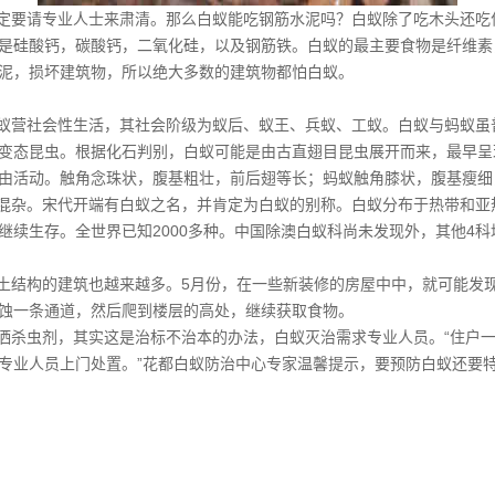
定要请专业人士来肃清。那么白蚁能吃钢筋水泥吗？白蚁除了吃木头还吃
是硅酸钙，碳酸钙，二氧化硅，以及钢筋铁。白蚁的最主要食物是纤维素
泥，损坏建筑物，所以绝大多数的建筑物都怕白蚁。
蚁营社会性生活，其社会阶级为蚁后、蚁王、兵蚁、工蚁。白蚁与蚂蚁虽
变态昆虫。根据化石判别，白蚁可能是由古直翅目昆虫展开而来，最早呈
由活动。触角念珠状，腹基粗壮，前后翅等长；蚂蚁触角膝状，腹基瘦细
混杂。宋代开端有白蚁之名，并肯定为白蚁的别称。白蚁分布于热带和亚
续生存。全世界已知2000多种。中国除澳白蚁科尚未发现外，其他4科均
结构的建筑也越来越多。5月份，在一些新装修的房屋中中，就可能发
蚀一条通道，然后爬到楼层的高处，继续获取食物。
杀虫剂，其实这是治标不治本的办法，白蚁灭治需求专业人员。“住户
专业人员上门处置。”花都白蚁防治中心专家温馨提示，要预防白蚁还要