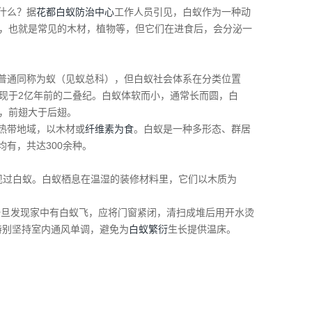
什么？据
花都白蚁防治中心
工作人员引见，白蚁作为一种动
，也就是常见的木材，植物等，但它们在进食后，会分泌一
普通同称为蚁（见蚁总科），但白蚁社会体系在分类位置
现于2亿年前的二叠纪。白蚁体软而小，通常长而圆，白
，前翅大于后翅。
热带地域，以木材或
纤维素为食
。白蚁是一种多形态、群居
有，共达300余种。
现过白蚁。白蚁栖息在温湿的装修材料里，它们以木质为
一旦发现家中有白蚁飞，应将门窗紧闭，清扫成堆后用开水烫
特别坚持室内通风单调，避免为
白蚁繁衍
生长提供温床。